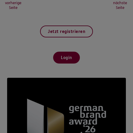
vorherige
nächste
Seite
Seite
Jetzt registrieren
Login