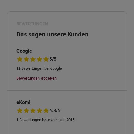
Lassen sie uns gemeinsam über Ihre Lebenssituationen
sprechen.
Kontaktieren sie mich!!
BEWERTUNGEN
Das sagen unsere Kunden
Google
5
/
5
12
Bewertungen bei Google
Bewertungen abgeben
eKomi
4.8
/
5
1
Bewertungen bei eKomi seit
2015